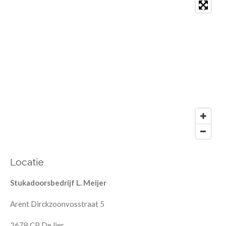
Locatie
Stukadoorsbedrijf L. Meijer
Arent Dirckzoonvosstraat 5
2678 CP De lier