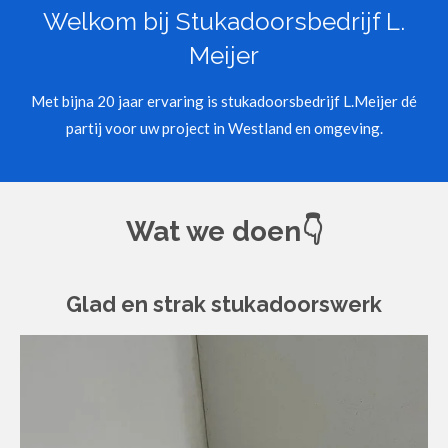
Welkom bij Stukadoorsbedrijf L.
Meijer
Met bijna 20 jaar ervaring is stukadoorsbedrijf L.Meijer dé
partij voor uw project in Westland en omgeving.
Wat we doen👇
Glad en strak stukadoorswerk