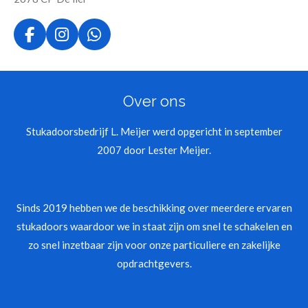
F
I
W
a
n
h
c
s
a
e
t
t
Over ons
b
a
s
o
g
A
o
r
p
Stukadoorsbedrijf L. Meijer werd opgericht in september
k
a
p
2007 door Lester Meijer.
m
Sinds 2019 hebben we de beschikking over meerdere ervaren
stukadoors waardoor we in staat zijn om snel te schakelen en
zo snel inzetbaar zijn voor onze particuliere en zakelijke
opdrachtgevers.